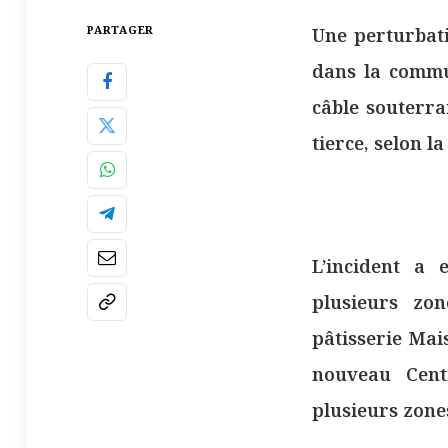
PARTAGER
Une perturbati
dans la commu
câble souterra
tierce, selon l
L’incident a 
plusieurs zo
pâtisserie Mai
nouveau Centr
plusieurs zones