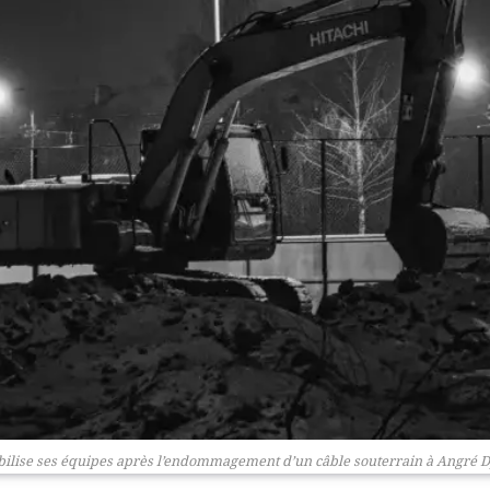
ilise ses équipes après l’endommagement d’un câble souterrain à Angré D