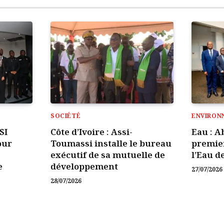
SOCIÉTÉ
ENVIRON
SI
Côte d’Ivoire : Assi-
Eau : A
our
Toumassi installe le bureau
premie
exécutif de sa mutuelle de
l’Eau d
e
développement
27/07/2026
28/07/2026