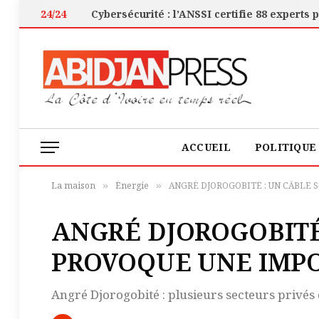
24/24
ACCUEIL
POLITIQUE
La maison
Énergie
ANGRÉ DJOROGOBITÉ : UN CÂBLE
»
»
ANGRÉ DJOROGOBIT
PROVOQUE UNE IMPO
Angré Djorogobité : plusieurs secteurs privés 