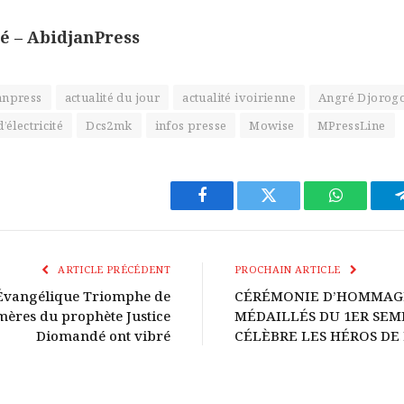
 – AbidjanPress
anpress
actualité du jour
actualité ivoirienne
Angré Djorogo
’électricité
Dcs2mk
infos presse
Mowise
MPressLine
Facebook
Twitter
WhatsApp
ARTICLE PRÉCÉDENT
PROCHAIN ARTICLE
Évangélique Triomphe de
CÉRÉMONIE D’HOMMAG
 mères du prophète Justice
MÉDAILLÉS DU 1ER SEME
Diomandé ont vibré
CÉLÈBRE LES HÉROS DE 