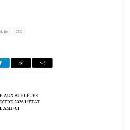
bité
CIE
Télégramme
Copier
E-
Le
mail
Lien
E AUX ATHLÈTES
STRE 2026:L’ÉTAT
L’AMF-CI