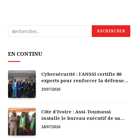
EN CONTINU
Cybersécurité : l’ANSSI certifie 88
experts pour renforcer la défense
numérique de la Côte d’Ivoire
29/07/2026
Côte d’Ivoire : Assi-Toumassi
installe le bureau exécutif de sa
mutuelle de développement
28/07/2026