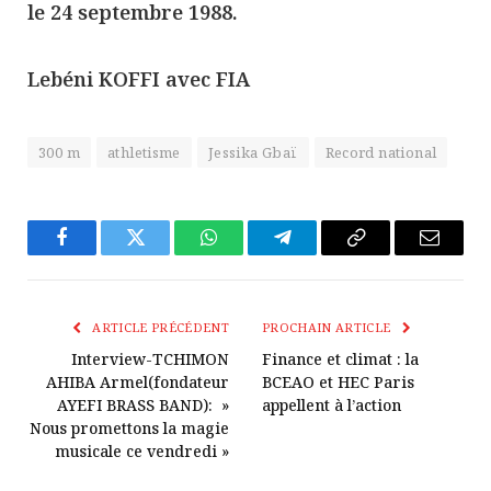
le 24 septembre 1988.
Lebéni KOFFI avec FIA
300 m
athletisme
Jessika Gbaï
Record national
Facebook
Twitter
WhatsApp
Télégramme
Copier
E-
Le
mail
Lien
ARTICLE PRÉCÉDENT
PROCHAIN ARTICLE
Interview-TCHIMON
Finance et climat : la
AHIBA Armel(fondateur
BCEAO et HEC Paris
AYEFI BRASS BAND): »
appellent à l’action
Nous promettons la magie
musicale ce vendredi »