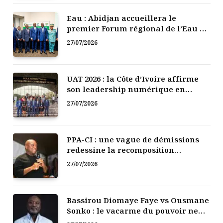
Eau : Abidjan accueillera le
premier Forum régional de l’Eau de
l’Afrique de l’Ouest
27/07/2026
UAT 2026 : la Côte d’Ivoire affirme
son leadership numérique en
Afrique
27/07/2026
PPA-CI : une vague de démissions
redessine la recomposition
politique
27/07/2026
Bassirou Diomaye Faye vs Ousmane
Sonko : le vacarme du pouvoir ne
doit pas faire oublier les liens de la