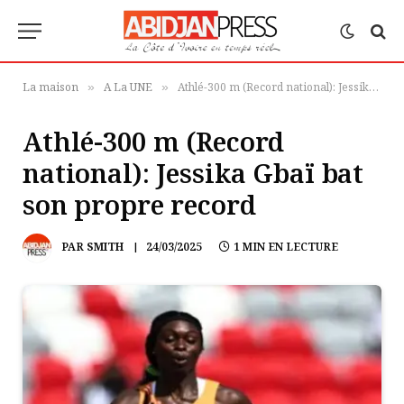
La maison
A La UNE
Athlé-300 m (Record national): Jessika Gbaï bat son propre record
»
»
Athlé-300 m (Record
national): Jessika Gbaï bat
son propre record
PAR
SMITH
24/03/2025
1 MIN EN LECTURE