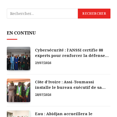
EN CONTINU
Cybersécurité : l’ANSSI certifie 88
experts pour renforcer la défense
numérique de la Côte d’Ivoire
29/07/2026
Côte d’Ivoire : Assi-Toumassi
installe le bureau exécutif de sa
mutuelle de développement
28/07/2026
Eau : Abidjan accueillera le