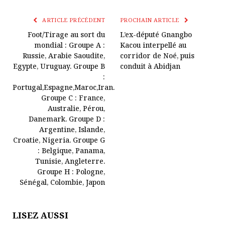
Le
mail
Lien
ARTICLE PRÉCÉDENT
PROCHAIN ARTICLE
Foot/Tirage au sort du
L’ex-député Gnangbo
mondial : Groupe A :
Kacou interpellé au
Russie, Arabie Saoudite,
corridor de Noé, puis
Egypte, Uruguay. Groupe B
conduit à Abidjan
:
Portugal,Espagne,Maroc,Iran.
Groupe C : France,
Australie, Pérou,
Danemark. Groupe D :
Argentine, Islande,
Croatie, Nigeria. Groupe G
: Belgique, Panama,
Tunisie, Angleterre.
Groupe H : Pologne,
Sénégal, Colombie, Japon
LISEZ AUSSI