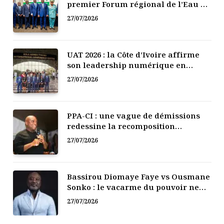
premier Forum régional de l’Eau de
l’Afrique de l’Ouest
27/07/2026
UAT 2026 : la Côte d’Ivoire affirme
son leadership numérique en
Afrique
27/07/2026
PPA-CI : une vague de démissions
redessine la recomposition
politique
27/07/2026
Bassirou Diomaye Faye vs Ousmane
Sonko : le vacarme du pouvoir ne
doit pas faire oublier les liens de la
27/07/2026
Fraternité