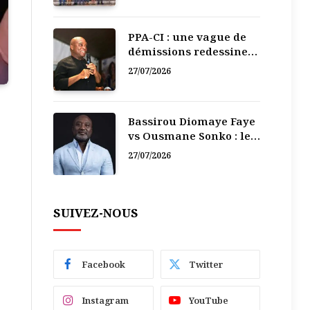
PPA-CI : une vague de
démissions redessine
la recomposition
27/07/2026
politique
Bassirou Diomaye Faye
vs Ousmane Sonko : le
vacarme du pouvoir ne
27/07/2026
doit pas faire oublier
les liens de la
Fraternité
SUIVEZ-NOUS
Facebook
Twitter
Instagram
YouTube