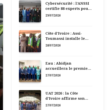
Cybersécurité : l’ANSSI
certifie 88 experts pour
renforcer la défense
29/07/2026
numérique de la Côte
d’Ivoire
Côte d’Ivoire : Assi-
Toumassi installe le
bureau exécutif de sa
28/07/2026
mutuelle de
développement
Eau : Abidjan
accueillera le premier
Forum régional de
27/07/2026
l’Eau de l’Afrique de
l’Ouest
UAT 2026 : la Côte
d’Ivoire affirme son
leadership numérique
27/07/2026
en Afrique