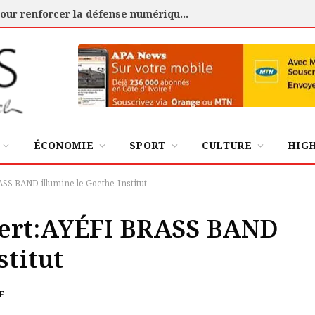
Cybersécurité : l’ANSSI certifie 88 experts pour renforcer la défense numérique de la Côte d’Ivoire
ÉCONOMIE
SPORT
CULTURE
HIG
S BAND illumine le Goethe-Institut
cert:AYÉFI BRASS BAND
stitut
E