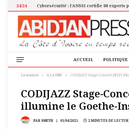
24/24
ACCUEIL
POLITIQUE
La maison
A La UNE
CODIJAZZ Stage-Concert:AYÉFI BRAS
»
»
CODIJAZZ Stage-Con
illumine le Goethe-In
PAR
SMITH
01/04/2025
2 MINUTES DE LECTUR