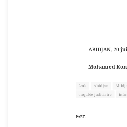
ABIDJAN, 20 ju
Mohamed Koné
2mk
Abidjan
Abidj
enquête judiciaire
info
PART.