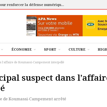
Cybersécurité : l’ANSSI certifie 88 experts pour renforcer la défense numérique de la Côte d’Ivoire
ÉCONOMIE
SPORT
CULTURE
HIG
dans l’affaire de Koumassi-Campement interpellé
ncipal suspect dans l’affa
lé
faire de Koumassi-Campement arrêté