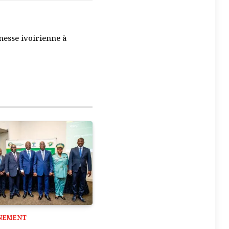
Le
mail
Lien
nesse ivoirienne à
NEMENT