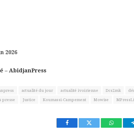
in 2026
 – AbidjanPress
anpress
actualité du jour
actualité ivoirienne
Dcs2mk
dé
s presse
Justice
Koumassi-Campement
Mowise
MPressL
Facebook
Twitter
WhatsApp