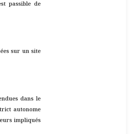
st passible de
ées sur un site
endues dans le
trict autonome
teurs impliqués