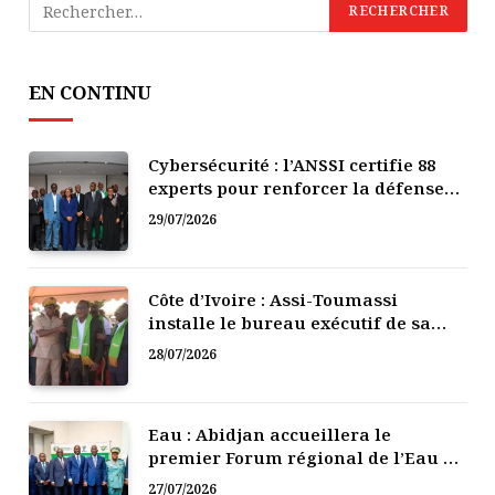
EN CONTINU
Cybersécurité : l’ANSSI certifie 88
experts pour renforcer la défense
numérique de la Côte d’Ivoire
29/07/2026
Côte d’Ivoire : Assi-Toumassi
installe le bureau exécutif de sa
mutuelle de développement
28/07/2026
Eau : Abidjan accueillera le
premier Forum régional de l’Eau de
l’Afrique de l’Ouest
27/07/2026