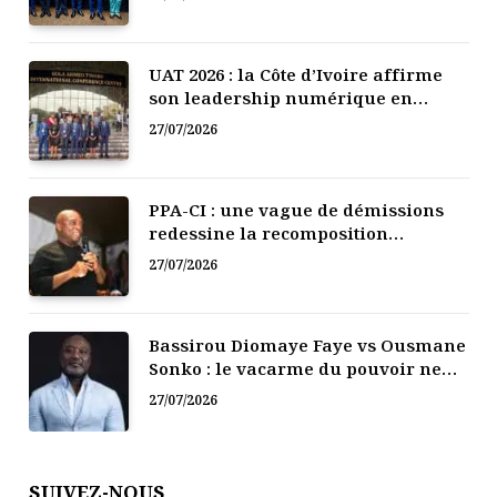
UAT 2026 : la Côte d’Ivoire affirme
son leadership numérique en
Afrique
27/07/2026
PPA-CI : une vague de démissions
redessine la recomposition
politique
27/07/2026
Bassirou Diomaye Faye vs Ousmane
Sonko : le vacarme du pouvoir ne
doit pas faire oublier les liens de la
27/07/2026
Fraternité
SUIVEZ-NOUS