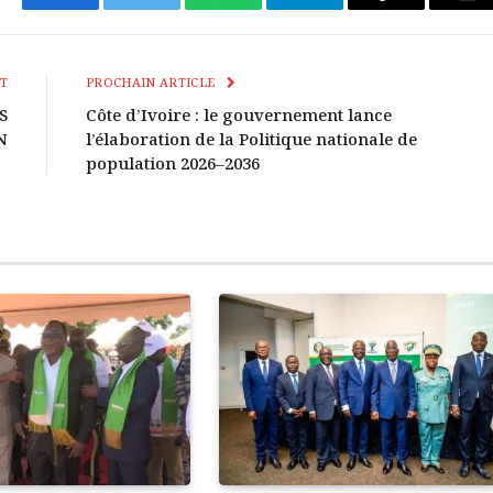
Facebook
Twitter
WhatsApp
Télégramme
Copier
E-
Le
mai
Lien
T
PROCHAIN ARTICLE
S
Côte d’Ivoire : le gouvernement lance
N
l’élaboration de la Politique nationale de
population 2026–2036