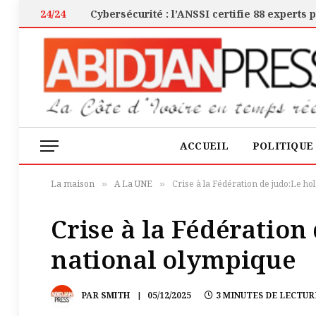
24/24
ACCUEIL
POLITIQUE
La maison
A La UNE
Crise à la Fédération de judo:Le h
»
»
Crise à la Fédération
national olympique
PAR
SMITH
05/12/2025
3 MINUTES DE LECTUR