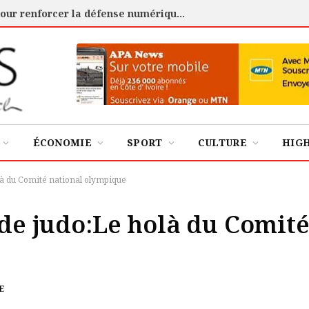
Cybersécurité : l’ANSSI certifie 88 experts pour renforcer la défense numérique de la Côte d’Ivoire
ÉCONOMIE
SPORT
CULTURE
HIG
olà du Comité national olympique
 de judo:Le holà du Comit
E