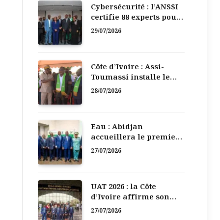
Cybersécurité : l’ANSSI
certifie 88 experts pour
renforcer la défense
29/07/2026
numérique de la Côte
d’Ivoire
Côte d’Ivoire : Assi-
Toumassi installe le
bureau exécutif de sa
28/07/2026
mutuelle de
développement
Eau : Abidjan
accueillera le premier
Forum régional de
27/07/2026
l’Eau de l’Afrique de
l’Ouest
UAT 2026 : la Côte
d’Ivoire affirme son
leadership numérique
27/07/2026
en Afrique