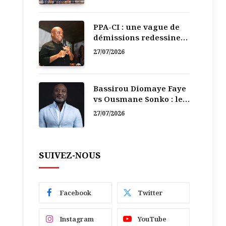
PPA-CI : une vague de
démissions redessine
la recomposition
27/07/2026
politique
Bassirou Diomaye Faye
vs Ousmane Sonko : le
vacarme du pouvoir ne
27/07/2026
doit pas faire oublier
les liens de la
Fraternité
SUIVEZ-NOUS
Facebook
Twitter
Instagram
YouTube