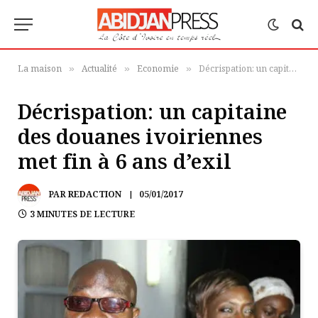
La maison
Actualité
Economie
Décrispation: un capitaine des douanes ivoiriennes met fin à 6 ans d’exil
»
»
»
Décrispation: un capitaine
des douanes ivoiriennes
met fin à 6 ans d’exil
PAR
REDACTION
05/01/2017
3 MINUTES DE LECTURE