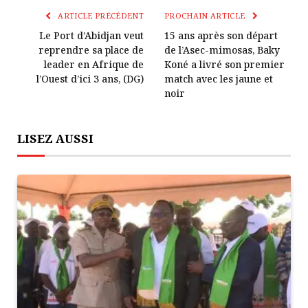
Lien
ARTICLE PRÉCÉDENT
PROCHAIN ARTICLE
Le Port d’Abidjan veut
15 ans après son départ
reprendre sa place de
de l’Asec-mimosas, Baky
leader en Afrique de
Koné a livré son premier
l’Ouest d’ici 3 ans, (DG)
match avec les jaune et
noir
LISEZ AUSSI