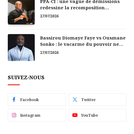
PPA-CI : une vague de démissions
redessine la recomposition
politique
27/07/2026
Bassirou Diomaye Faye vs Ousmane
Sonko : le vacarme du pouvoir ne
doit pas faire oublier les liens de la
27/07/2026
Fraternité
SUIVEZ-NOUS
Facebook
Twitter
Instagram
YouTube