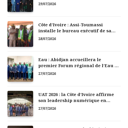
numérique de la Côte d’Ivoire
29/07/2026
Côte d’Ivoire : Assi-Toumassi
installe le bureau exécutif de sa
mutuelle de développement
28/07/2026
Eau : Abidjan accueillera le
premier Forum régional de l’Eau de
l’Afrique de l’Ouest
27/07/2026
UAT 2026 : la Côte d’Ivoire affirme
son leadership numérique en
Afrique
27/07/2026