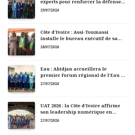
experts pour renforcer la défense
numérique de la Côte d’Ivoire
29/07/2026
Côte d’Ivoire : Assi-Toumassi
installe le bureau exécutif de sa
mutuelle de développement
28/07/2026
Eau : Abidjan accueillera le
premier Forum régional de l’Eau de
l’Afrique de l’Ouest
27/07/2026
UAT 2026 : la Côte d’Ivoire affirme
son leadership numérique en
Afrique
27/07/2026