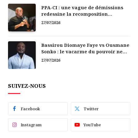
PPA-CI : une vague de démissions
redessine la recomposition
politique
27/07/2026
Bassirou Diomaye Faye vs Ousmane
Sonko : le vacarme du pouvoir ne
doit pas faire oublier les liens de la
27/07/2026
Fraternité
SUIVEZ-NOUS
Facebook
Twitter
Instagram
YouTube