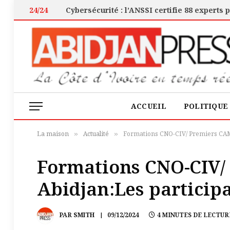
24/24
ACCUEIL
POLITIQUE
La maison
Actualité
Formations CNO-CIV/ Premiers CAMS 
»
»
Formations CNO-CIV/
Abidjan:Les participa
PAR
SMITH
09/12/2024
4 MINUTES DE LECTUR