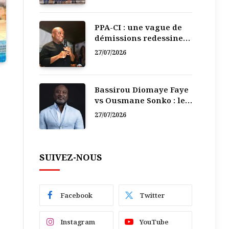
PPA-CI : une vague de
démissions redessine
la recomposition
27/07/2026
politique
Bassirou Diomaye Faye
vs Ousmane Sonko : le
vacarme du pouvoir ne
27/07/2026
doit pas faire oublier
les liens de la
Fraternité
SUIVEZ-NOUS
Facebook
Twitter
Instagram
YouTube