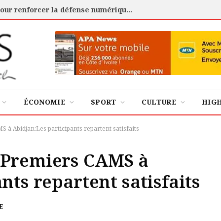
Cybersécurité : l’ANSSI certifie 88 experts pour renforcer la défense numérique de la Côte d’Ivoire
ÉCONOMIE
SPORT
CULTURE
HIG
à Abidjan:Les participants repartent satisfaits
 Premiers CAMS à
nts repartent satisfaits
E