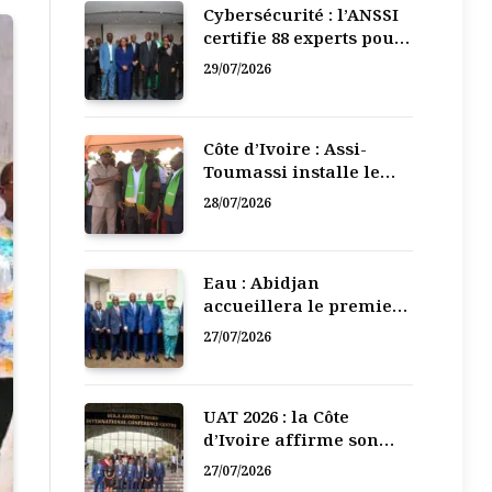
Cybersécurité : l’ANSSI
certifie 88 experts pour
renforcer la défense
29/07/2026
numérique de la Côte
d’Ivoire
Côte d’Ivoire : Assi-
Toumassi installe le
bureau exécutif de sa
28/07/2026
mutuelle de
développement
Eau : Abidjan
accueillera le premier
Forum régional de
27/07/2026
l’Eau de l’Afrique de
l’Ouest
UAT 2026 : la Côte
d’Ivoire affirme son
leadership numérique
27/07/2026
en Afrique