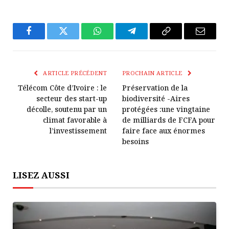
Facebook
Twitter
WhatsApp
Télégramme
Copier
E-
Le
mail
Lien
ARTICLE PRÉCÉDENT
PROCHAIN ARTICLE
Télécom Côte d’Ivoire : le
Préservation de la
secteur des start-up
biodiversité -Aires
décolle, soutenu par un
protégées :une vingtaine
climat favorable à
de milliards de FCFA pour
l’investissement
faire face aux énormes
besoins
LISEZ AUSSI