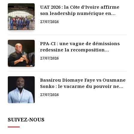
UAT 2026 : la Côte d’Ivoire affirme
son leadership numérique en
Afrique
27/07/2026
PPA-CI : une vague de démissions
redessine la recomposition
politique
27/07/2026
Bassirou Diomaye Faye vs Ousmane
Sonko : le vacarme du pouvoir ne
doit pas faire oublier les liens de la
27/07/2026
Fraternité
SUIVEZ-NOUS