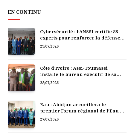
EN CONTINU
Cybersécurité : l’ANSSI certifie 88
experts pour renforcer la défense
numérique de la Côte d’Ivoire
29/07/2026
Côte d’Ivoire : Assi-Toumassi
installe le bureau exécutif de sa
mutuelle de développement
28/07/2026
Eau : Abidjan accueillera le
premier Forum régional de l’Eau de
l’Afrique de l’Ouest
27/07/2026