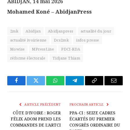
ABIDJAN, 14 mai 2026
Mohamed Koné – AbidjanPress
2mk
Abidjan
Abidjanpress
actualité du jour
actualité ivoirienne
Dcs2mk
infos presse
Mowise
MPressLine
PDCI-RDA
réforme électorale
Tidjane Thiam
Facebook
Twitter
WhatsApp
Télégramme
Copier
E-
Le
mail
Lien
ARTICLE PRÉCÉDENT
PROCHAIN ARTICLE
CÔTE D’IVOIRE : ROGER
PPA-CI : SEIZE CADRES
FÉLIX ADOM PREND LES
ÉCARTÉS DU PREMIER
COMMANDES DE L’ARTCI
CONGRÈS ORDINAIRE DU