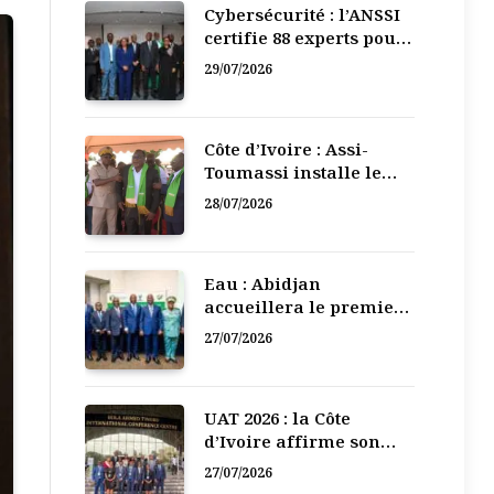
Cybersécurité : l’ANSSI
certifie 88 experts pour
renforcer la défense
29/07/2026
numérique de la Côte
d’Ivoire
Côte d’Ivoire : Assi-
Toumassi installe le
bureau exécutif de sa
28/07/2026
mutuelle de
développement
Eau : Abidjan
accueillera le premier
Forum régional de
27/07/2026
l’Eau de l’Afrique de
l’Ouest
UAT 2026 : la Côte
d’Ivoire affirme son
leadership numérique
27/07/2026
en Afrique