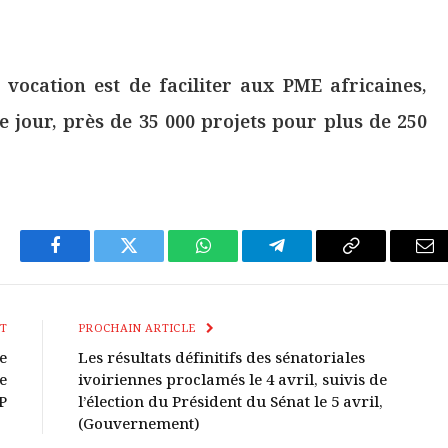
vocation est de faciliter aux PME africaines,
e jour, près de 35 000 projets pour plus de 250
Facebook
Twitter
WhatsApp
Télégramme
Copier
E-
Le
mai
Lien
T
PROCHAIN ARTICLE
e
Les résultats définitifs des sénatoriales
e
ivoiriennes proclamés le 4 avril, suivis de
P
l’élection du Président du Sénat le 5 avril,
(Gouvernement)