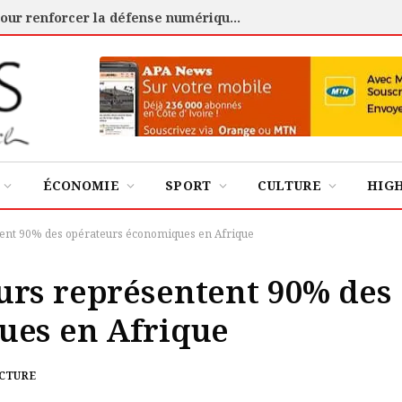
Cybersécurité : l’ANSSI certifie 88 experts pour renforcer la défense numérique de la Côte d’Ivoire
ÉCONOMIE
SPORT
CULTURE
HIG
ent 90% des opérateurs économiques en Afrique
urs représentent 90% des
ues en Afrique
ECTURE