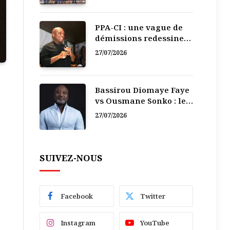
PPA-CI : une vague de
démissions redessine
la recomposition
27/07/2026
politique
Bassirou Diomaye Faye
vs Ousmane Sonko : le
vacarme du pouvoir ne
27/07/2026
doit pas faire oublier
les liens de la
Fraternité
SUIVEZ-NOUS
Facebook
Twitter
Instagram
YouTube