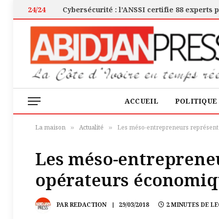
24/24
ACCUEIL
POLITIQUE
La maison
Actualité
Les méso-entrepreneurs représent
»
»
Les méso-entreprene
opérateurs économiq
PAR
REDACTION
29/03/2018
2 MINUTES DE L