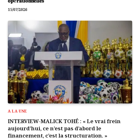
𝐨𝐩é𝐫𝐚𝐭𝐢𝐨𝐧𝐧𝐞𝐥𝐥𝐞𝐬
15/07/2026
A LA UNE
INTERVIEW-MALICK TOHÉ : « Le vrai frein
aujourd’hui, ce n’est pas d’abord le
financement, c’est la structuration. »