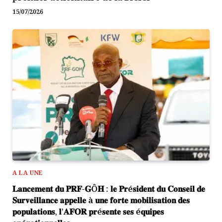
15/07/2026
A LA UNE
𝐋𝐚𝐧𝐜𝐞𝐦𝐞𝐧𝐭 𝐝𝐮 𝐏𝐑𝐅-𝐆Ô𝐇 : 𝐥𝐞 𝐏𝐫é𝐬𝐢𝐝𝐞𝐧𝐭 𝐝𝐮 𝐂𝐨𝐧𝐬𝐞𝐢𝐥 𝐝𝐞
𝐒𝐮𝐫𝐯𝐞𝐢𝐥𝐥𝐚𝐧𝐜𝐞 𝐚𝐩𝐩𝐞𝐥𝐥𝐞 à 𝐮𝐧𝐞 𝐟𝐨𝐫𝐭𝐞 𝐦𝐨𝐛𝐢𝐥𝐢𝐬𝐚𝐭𝐢𝐨𝐧 𝐝𝐞𝐬
𝐩𝐨𝐩𝐮𝐥𝐚𝐭𝐢𝐨𝐧𝐬, 𝐥’𝐀𝐅𝐎𝐑 𝐩𝐫é𝐬𝐞𝐧𝐭𝐞 𝐬𝐞𝐬 é𝐪𝐮𝐢𝐩𝐞𝐬