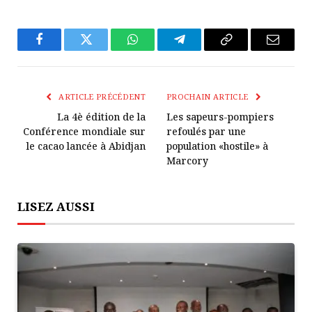
Facebook
Twitter
WhatsApp
Télégramme
Copier
E-
Le
mail
Lien
ARTICLE PRÉCÉDENT
PROCHAIN ARTICLE
La 4è édition de la
Les sapeurs-pompiers
Conférence mondiale sur
refoulés par une
le cacao lancée à Abidjan
population «hostile» à
Marcory
LISEZ AUSSI