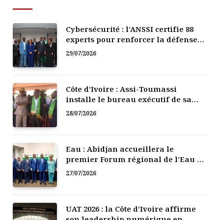
Cybersécurité : l’ANSSI certifie 88
experts pour renforcer la défense
numérique de la Côte d’Ivoire
29/07/2026
Côte d’Ivoire : Assi-Toumassi
installe le bureau exécutif de sa
mutuelle de développement
28/07/2026
Eau : Abidjan accueillera le
premier Forum régional de l’Eau de
l’Afrique de l’Ouest
27/07/2026
UAT 2026 : la Côte d’Ivoire affirme
son leadership numérique en