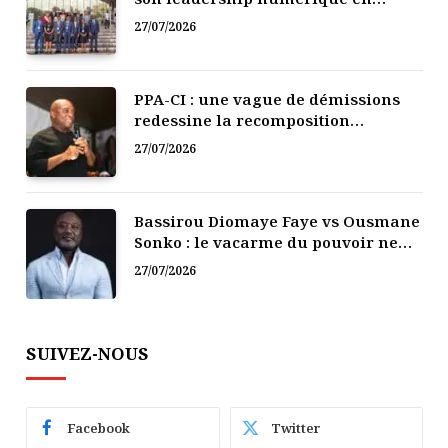
Afrique
27/07/2026
PPA-CI : une vague de démissions
redessine la recomposition
politique
27/07/2026
Bassirou Diomaye Faye vs Ousmane
Sonko : le vacarme du pouvoir ne
doit pas faire oublier les liens de la
27/07/2026
Fraternité
SUIVEZ-NOUS
Facebook
Twitter