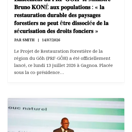
𝐁𝐫𝐮𝐧𝐨 𝐊𝐎𝐍É 𝐚𝐮𝐱 𝐩𝐨𝐩𝐮𝐥𝐚𝐭𝐢𝐨𝐧𝐬 : « 𝐥𝐚
𝐫𝐞𝐬𝐭𝐚𝐮𝐫𝐚𝐭𝐢𝐨𝐧 𝐝𝐮𝐫𝐚𝐛𝐥𝐞 𝐝𝐞𝐬 𝐩𝐚𝐲𝐬𝐚𝐠𝐞𝐬
𝐟𝐨𝐫𝐞𝐬𝐭𝐢𝐞𝐫𝐬 𝐧𝐞 𝐩𝐞𝐮𝐭 ê𝐭𝐫𝐞 𝐝𝐢𝐬𝐬𝐨𝐜𝐢é𝐞 𝐝𝐞 𝐥𝐚
𝐬é𝐜𝐮𝐫𝐢𝐬𝐚𝐭𝐢𝐨𝐧 𝐝𝐞𝐬 𝐝𝐫𝐨𝐢𝐭𝐬 𝐟𝐨𝐧𝐜𝐢𝐞𝐫𝐬 »
PAR
SMITH
14/07/2026
Le Projet de Restauration Forestière de la
région du Gôh (PRF-GÔH) a été officiellement
lancé, ce lundi 13 juillet 2026 à Gagnoa. Placée
sous la co-présidence…