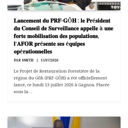
𝐋𝐚𝐧𝐜𝐞𝐦𝐞𝐧𝐭 𝐝𝐮 𝐏𝐑𝐅-𝐆Ô𝐇 : 𝐥𝐞 𝐏𝐫é𝐬𝐢𝐝𝐞𝐧𝐭
𝐝𝐮 𝐂𝐨𝐧𝐬𝐞𝐢𝐥 𝐝𝐞 𝐒𝐮𝐫𝐯𝐞𝐢𝐥𝐥𝐚𝐧𝐜𝐞 𝐚𝐩𝐩𝐞𝐥𝐥𝐞 à 𝐮𝐧𝐞
𝐟𝐨𝐫𝐭𝐞 𝐦𝐨𝐛𝐢𝐥𝐢𝐬𝐚𝐭𝐢𝐨𝐧 𝐝𝐞𝐬 𝐩𝐨𝐩𝐮𝐥𝐚𝐭𝐢𝐨𝐧𝐬,
𝐥’𝐀𝐅𝐎𝐑 𝐩𝐫é𝐬𝐞𝐧𝐭𝐞 𝐬𝐞𝐬 é𝐪𝐮𝐢𝐩𝐞𝐬
𝐨𝐩é𝐫𝐚𝐭𝐢𝐨𝐧𝐧𝐞𝐥𝐥𝐞𝐬
PAR
SMITH
15/07/2026
Le Projet de Restauration Forestière de la
région du Gôh (PRF-GÔH) a été officiellement
lancé, ce lundi 13 juillet 2026 à Gagnoa. Placée
sous la…