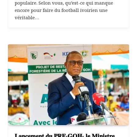
populaire. Selon vous, qu’est-ce qui manque
encore pour faire du football ivoirien une
véritable…
𝐋𝐚𝐧𝐜𝐞𝐦𝐞𝐧𝐭 𝐝𝐮 𝐏𝐑𝐅-𝐆𝐎𝐇- 𝐥𝐞 𝐌𝐢𝐧𝐢𝐬𝐭𝐫𝐞