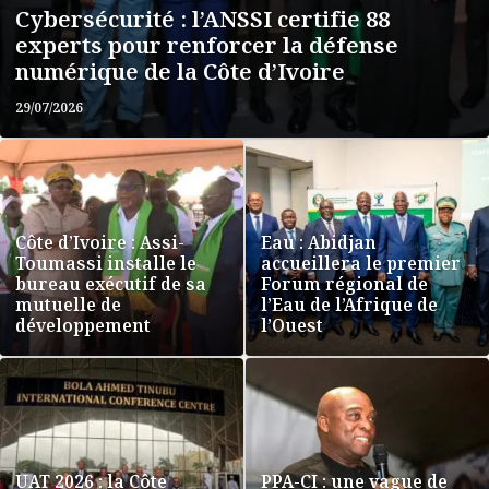
Cybersécurité : l’ANSSI certifie 88
experts pour renforcer la défense
numérique de la Côte d’Ivoire
29/07/2026
Côte d’Ivoire : Assi-
Eau : Abidjan
Toumassi installe le
accueillera le premier
bureau exécutif de sa
Forum régional de
mutuelle de
l’Eau de l’Afrique de
développement
l’Ouest
UAT 2026 : la Côte
PPA-CI : une vague de