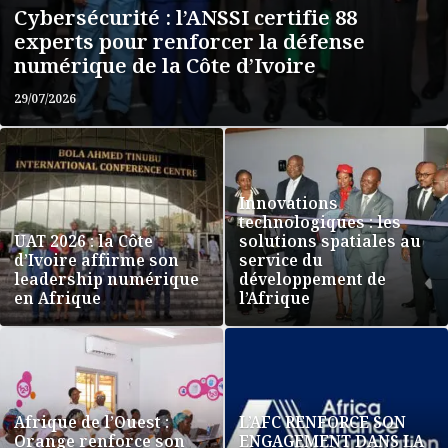
Cybersécurité : l’ANSSI certifie 88
experts pour renforcer la défense
numérique de la Côte d’Ivoire
29/07/2026
Innovations
technologiques : les
UAT 2026 : la Côte
solutions spatiales au
d’Ivoire affirme son
service du
leadership numérique
développement de
en Afrique
l’Afrique
Afrique de l’Ouest :
L’AFC RENFORCE SON
Orange renforce son
ENGAGEMENT DANS LA