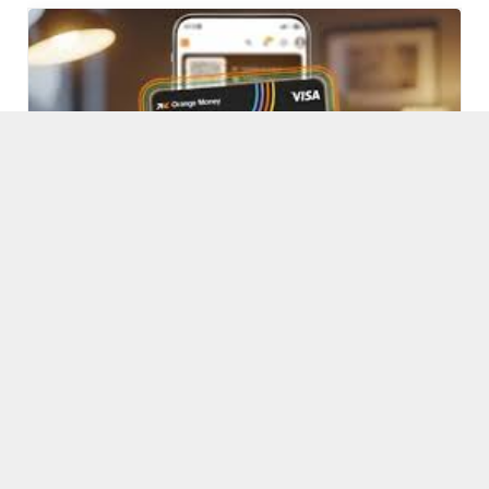
ORANGE MONEY CÔTE D’IVOIRE
LANCE SA CARTE VIRTUELLE VISA
ET ACCÉLÈRE LA TRANSITION
VERS LES PAIEMENTS DIGITAUX
PAR
ABIDJANPRESS/MOWISE
13/12/2025