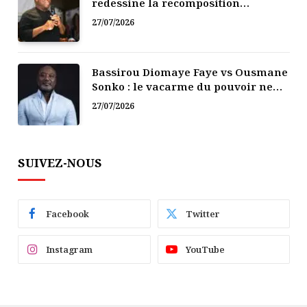
redessine la recomposition
politique
27/07/2026
Bassirou Diomaye Faye vs Ousmane
Sonko : le vacarme du pouvoir ne
doit pas faire oublier les liens de la
27/07/2026
Fraternité
SUIVEZ-NOUS
Facebook
Twitter
Instagram
YouTube