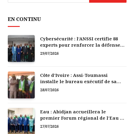
EN CONTINU
Cybersécurité : l’ANSSI certifie 88
experts pour renforcer la défense
numérique de la Côte d’Ivoire
29/07/2026
Côte d’Ivoire : Assi-Toumassi
installe le bureau exécutif de sa
mutuelle de développement
28/07/2026
Eau : Abidjan accueillera le
premier Forum régional de l’Eau de
l’Afrique de l’Ouest
27/07/2026