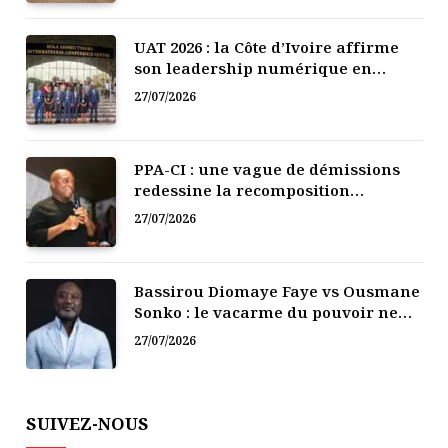
UAT 2026 : la Côte d’Ivoire affirme
son leadership numérique en
Afrique
27/07/2026
PPA-CI : une vague de démissions
redessine la recomposition
politique
27/07/2026
Bassirou Diomaye Faye vs Ousmane
Sonko : le vacarme du pouvoir ne
doit pas faire oublier les liens de la
27/07/2026
Fraternité
SUIVEZ-NOUS