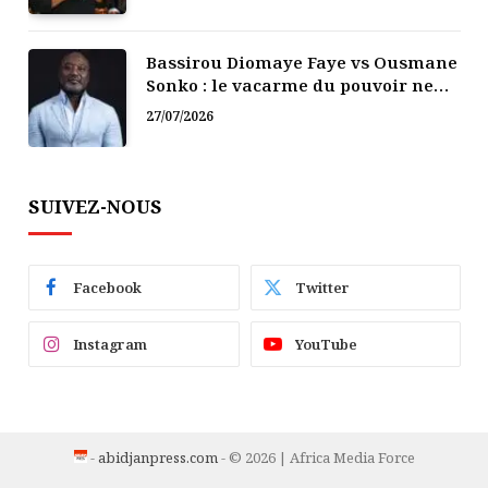
Bassirou Diomaye Faye vs Ousmane
Sonko : le vacarme du pouvoir ne
doit pas faire oublier les liens de la
27/07/2026
Fraternité
SUIVEZ-NOUS
Facebook
Twitter
Instagram
YouTube
-
abidjanpress.com
- © 2026 | Africa Media Force