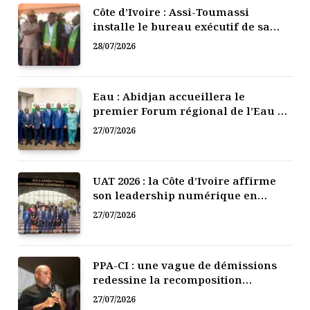
Côte d’Ivoire : Assi-Toumassi
installe le bureau exécutif de sa
mutuelle de développement
28/07/2026
Eau : Abidjan accueillera le
premier Forum régional de l’Eau de
l’Afrique de l’Ouest
27/07/2026
UAT 2026 : la Côte d’Ivoire affirme
son leadership numérique en
Afrique
27/07/2026
PPA-CI : une vague de démissions
redessine la recomposition
politique
27/07/2026