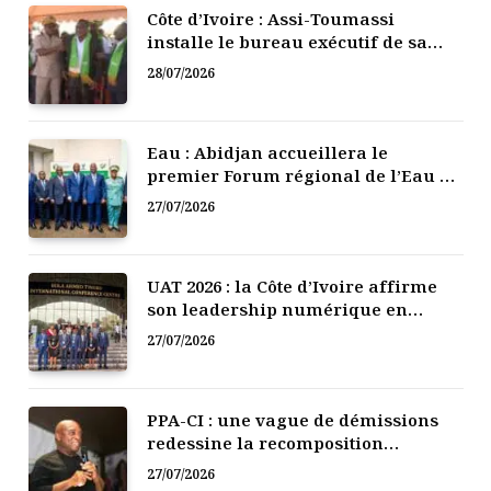
Côte d’Ivoire : Assi-Toumassi
installe le bureau exécutif de sa
mutuelle de développement
28/07/2026
Eau : Abidjan accueillera le
premier Forum régional de l’Eau de
l’Afrique de l’Ouest
27/07/2026
UAT 2026 : la Côte d’Ivoire affirme
son leadership numérique en
Afrique
27/07/2026
PPA-CI : une vague de démissions
redessine la recomposition
politique
27/07/2026