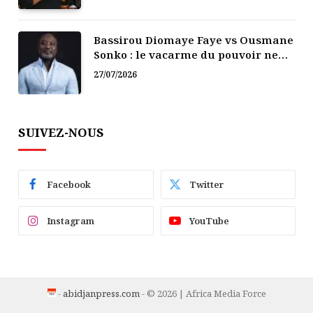
Bassirou Diomaye Faye vs Ousmane
Sonko : le vacarme du pouvoir ne
doit pas faire oublier les liens de la
27/07/2026
Fraternité
SUIVEZ-NOUS
Facebook
Twitter
Instagram
YouTube
-
abidjanpress.com
- © 2026 | Africa Media Force