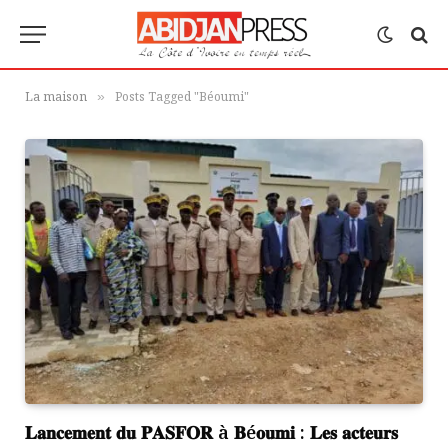
La maison
Posts Tagged "Béoumi"
»
𝐋𝐚𝐧𝐜𝐞𝐦𝐞𝐧𝐭 𝐝𝐮 𝐏𝐀𝐒𝐅𝐎𝐑 à 𝐁é𝐨𝐮𝐦𝐢 : 𝐋𝐞𝐬 𝐚𝐜𝐭𝐞𝐮𝐫𝐬