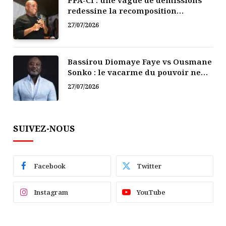
redessine la recomposition
politique
27/07/2026
Bassirou Diomaye Faye vs Ousmane
Sonko : le vacarme du pouvoir ne
doit pas faire oublier les liens de la
27/07/2026
Fraternité
SUIVEZ-NOUS
Facebook
Twitter
Instagram
YouTube