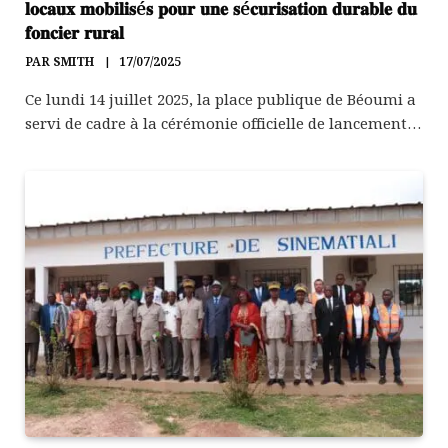
𝐥𝐨𝐜𝐚𝐮𝐱 𝐦𝐨𝐛𝐢𝐥𝐢𝐬é𝐬 𝐩𝐨𝐮𝐫 𝐮𝐧𝐞 𝐬é𝐜𝐮𝐫𝐢𝐬𝐚𝐭𝐢𝐨𝐧 𝐝𝐮𝐫𝐚𝐛𝐥𝐞 𝐝𝐮
𝐟𝐨𝐧𝐜𝐢𝐞𝐫 𝐫𝐮𝐫𝐚𝐥
PAR
SMITH
17/07/2025
Ce lundi 14 juillet 2025, la place publique de Béoumi a
servi de cadre à la cérémonie officielle de lancement…