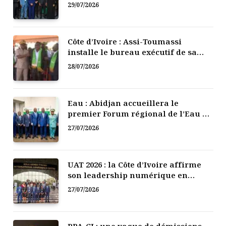
numérique de la Côte d’Ivoire
29/07/2026
Côte d’Ivoire : Assi-Toumassi
installe le bureau exécutif de sa
mutuelle de développement
28/07/2026
Eau : Abidjan accueillera le
premier Forum régional de l’Eau de
l’Afrique de l’Ouest
27/07/2026
UAT 2026 : la Côte d’Ivoire affirme
son leadership numérique en
Afrique
27/07/2026
PPA-CI : une vague de démissions