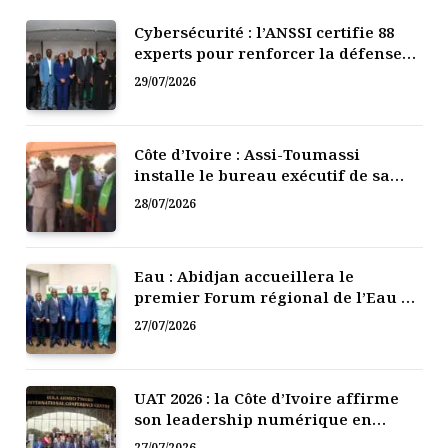
Cybersécurité : l’ANSSI certifie 88
experts pour renforcer la défense
numérique de la Côte d’Ivoire
29/07/2026
Côte d’Ivoire : Assi-Toumassi
installe le bureau exécutif de sa
mutuelle de développement
28/07/2026
Eau : Abidjan accueillera le
premier Forum régional de l’Eau de
l’Afrique de l’Ouest
27/07/2026
UAT 2026 : la Côte d’Ivoire affirme
son leadership numérique en
Afrique
27/07/2026