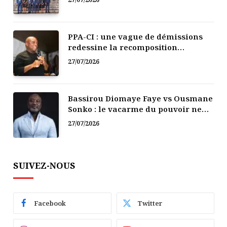
PPA-CI : une vague de démissions
redessine la recomposition
politique
27/07/2026
Bassirou Diomaye Faye vs Ousmane
Sonko : le vacarme du pouvoir ne
doit pas faire oublier les liens de la
27/07/2026
Fraternité
SUIVEZ-NOUS
Facebook
Twitter