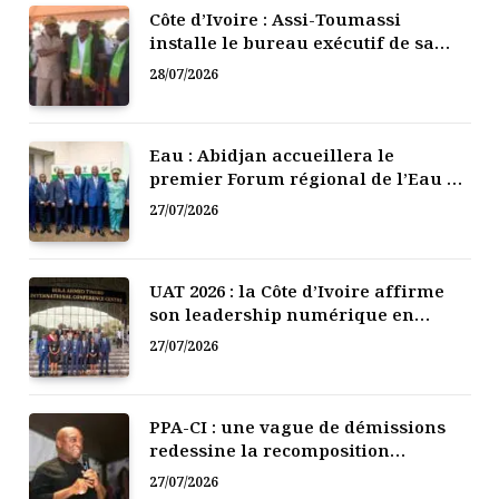
Côte d’Ivoire : Assi-Toumassi
installe le bureau exécutif de sa
mutuelle de développement
28/07/2026
Eau : Abidjan accueillera le
premier Forum régional de l’Eau de
l’Afrique de l’Ouest
27/07/2026
UAT 2026 : la Côte d’Ivoire affirme
son leadership numérique en
Afrique
27/07/2026
PPA-CI : une vague de démissions
redessine la recomposition
politique
27/07/2026