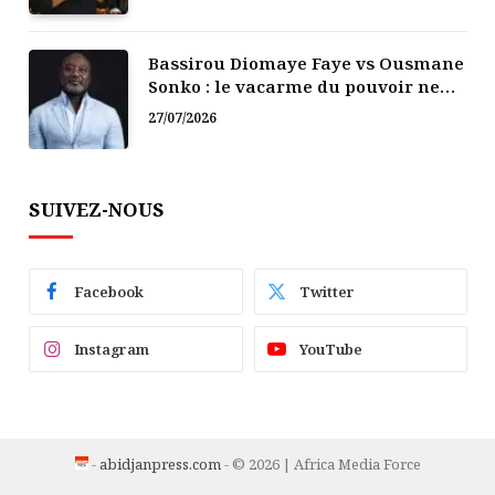
Bassirou Diomaye Faye vs Ousmane
Sonko : le vacarme du pouvoir ne
doit pas faire oublier les liens de la
27/07/2026
Fraternité
SUIVEZ-NOUS
Facebook
Twitter
Instagram
YouTube
-
abidjanpress.com
- © 2026 | Africa Media Force