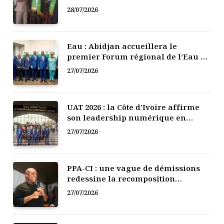
mutuelle de développement
28/07/2026
Eau : Abidjan accueillera le
premier Forum régional de l’Eau de
l’Afrique de l’Ouest
27/07/2026
UAT 2026 : la Côte d’Ivoire affirme
son leadership numérique en
Afrique
27/07/2026
PPA-CI : une vague de démissions
redessine la recomposition
politique
27/07/2026