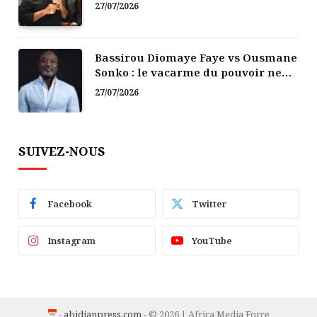
politique
27/07/2026
Bassirou Diomaye Faye vs Ousmane
Sonko : le vacarme du pouvoir ne
doit pas faire oublier les liens de la
27/07/2026
Fraternité
SUIVEZ-NOUS
Facebook
Twitter
Instagram
YouTube
-
abidjanpress.com
- © 2026 | Africa Media Force