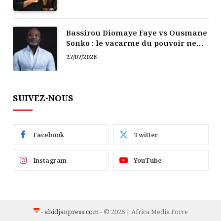
Bassirou Diomaye Faye vs Ousmane
Sonko : le vacarme du pouvoir ne
doit pas faire oublier les liens de la
27/07/2026
Fraternité
SUIVEZ-NOUS
Facebook
Twitter
Instagram
YouTube
-
abidjanpress.com
- © 2026 | Africa Media Force