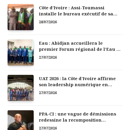
Côte d’Ivoire : Assi-Toumassi
installe le bureau exécutif de sa
mutuelle de développement
28/07/2026
Eau : Abidjan accueillera le
premier Forum régional de l’Eau de
l’Afrique de l’Ouest
27/07/2026
UAT 2026 : la Côte d’Ivoire affirme
son leadership numérique en
Afrique
27/07/2026
PPA-CI : une vague de démissions
redessine la recomposition
politique
27/07/2026