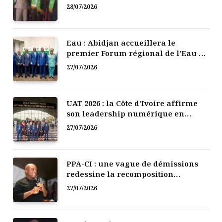
mutuelle de développement
28/07/2026
Eau : Abidjan accueillera le
premier Forum régional de l’Eau de
l’Afrique de l’Ouest
27/07/2026
UAT 2026 : la Côte d’Ivoire affirme
son leadership numérique en
Afrique
27/07/2026
PPA-CI : une vague de démissions
redessine la recomposition
politique
27/07/2026