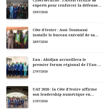
experts pour renforcer la défense
numérique de la Côte d’Ivoire
29/07/2026
Côte d’Ivoire : Assi-Toumassi
installe le bureau exécutif de sa
mutuelle de développement
28/07/2026
Eau : Abidjan accueillera le
premier Forum régional de l’Eau de
l’Afrique de l’Ouest
27/07/2026
UAT 2026 : la Côte d’Ivoire affirme
son leadership numérique en
Afrique
27/07/2026