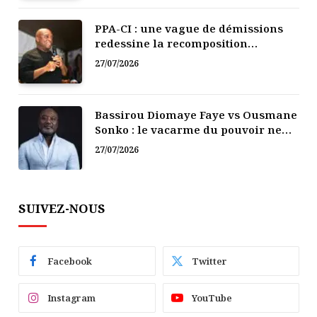
PPA-CI : une vague de démissions
redessine la recomposition
politique
27/07/2026
Bassirou Diomaye Faye vs Ousmane
Sonko : le vacarme du pouvoir ne
doit pas faire oublier les liens de la
27/07/2026
Fraternité
SUIVEZ-NOUS
Facebook
Twitter
Instagram
YouTube