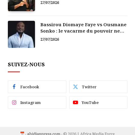
politique
27/07/2026
Bassirou Diomaye Faye vs Ousmane
Sonko : le vacarme du pouvoir ne
doit pas faire oublier les liens de la
27/07/2026
Fraternité
SUIVEZ-NOUS
Facebook
Twitter
Instagram
YouTube
-
abidjanpress.com
- © 2026 | Africa Media Force