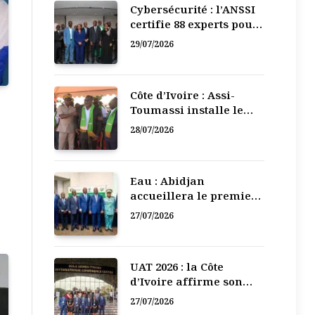
Cybersécurité : l’ANSSI
certifie 88 experts pour
renforcer la défense
29/07/2026
numérique de la Côte
d’Ivoire
Côte d’Ivoire : Assi-
Toumassi installe le
bureau exécutif de sa
28/07/2026
mutuelle de
développement
Eau : Abidjan
accueillera le premier
Forum régional de
27/07/2026
l’Eau de l’Afrique de
l’Ouest
UAT 2026 : la Côte
d’Ivoire affirme son
leadership numérique
27/07/2026
en Afrique