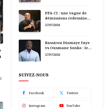
PPA-CI : une vague de
démissions redessine
la recomposition
27/07/2026
politique
Bassirou Diomaye Faye
vs Ousmane Sonko : le
e
vacarme du pouvoir ne
27/07/2026
a
doit pas faire oublier
les liens de la
Fraternité
SUIVEZ-NOUS
5
Facebook
Twitter
Instagram
YouTube