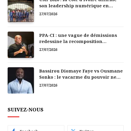
son leadership numérique en
Afrique
27/07/2026
PPA-CI : une vague de démissions
redessine la recomposition
politique
27/07/2026
Bassirou Diomaye Faye vs Ousmane
Sonko : le vacarme du pouvoir ne
doit pas faire oublier les liens de la
27/07/2026
Fraternité
SUIVEZ-NOUS