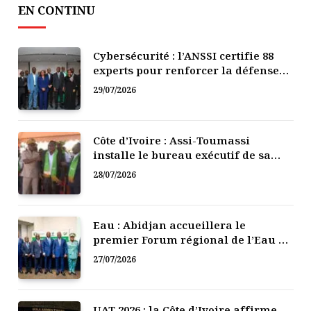
EN CONTINU
Cybersécurité : l’ANSSI certifie 88
experts pour renforcer la défense
numérique de la Côte d’Ivoire
29/07/2026
Côte d’Ivoire : Assi-Toumassi
installe le bureau exécutif de sa
mutuelle de développement
28/07/2026
Eau : Abidjan accueillera le
premier Forum régional de l’Eau de
l’Afrique de l’Ouest
27/07/2026
UAT 2026 : la Côte d’Ivoire affirme