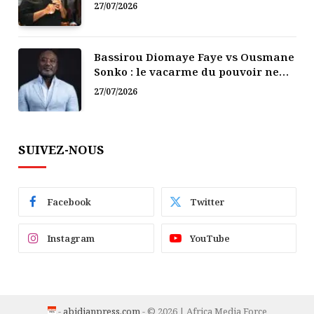
politique
27/07/2026
Bassirou Diomaye Faye vs Ousmane
Sonko : le vacarme du pouvoir ne
doit pas faire oublier les liens de la
27/07/2026
Fraternité
SUIVEZ-NOUS
Facebook
Twitter
Instagram
YouTube
-
abidjanpress.com
- © 2026 | Africa Media Force