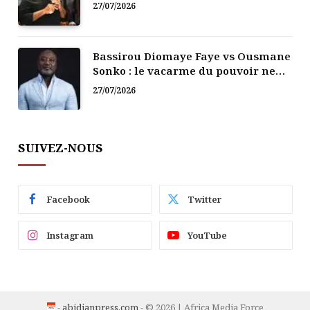
politique
27/07/2026
Bassirou Diomaye Faye vs Ousmane
Sonko : le vacarme du pouvoir ne
doit pas faire oublier les liens de la
27/07/2026
Fraternité
SUIVEZ-NOUS
Facebook
Twitter
Instagram
YouTube
-
abidjanpress.com
- © 2026 | Africa Media Force