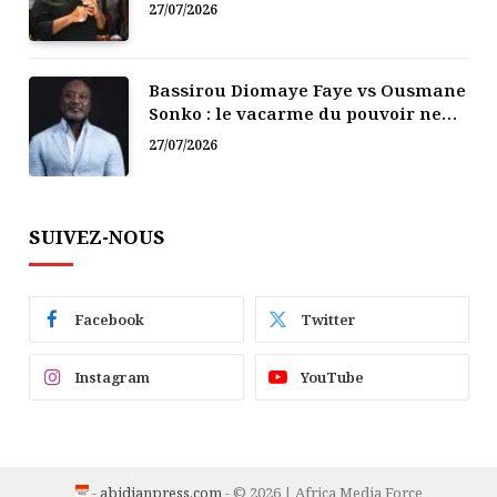
politique
27/07/2026
Bassirou Diomaye Faye vs Ousmane
Sonko : le vacarme du pouvoir ne
doit pas faire oublier les liens de la
27/07/2026
Fraternité
SUIVEZ-NOUS
Facebook
Twitter
Instagram
YouTube
-
abidjanpress.com
- © 2026 | Africa Media Force