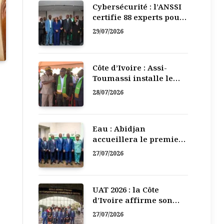
Cybersécurité : l’ANSSI
certifie 88 experts pour
renforcer la défense
29/07/2026
numérique de la Côte
d’Ivoire
Côte d’Ivoire : Assi-
Toumassi installe le
bureau exécutif de sa
28/07/2026
mutuelle de
développement
Eau : Abidjan
accueillera le premier
Forum régional de
27/07/2026
l’Eau de l’Afrique de
l’Ouest
UAT 2026 : la Côte
d’Ivoire affirme son
leadership numérique
27/07/2026
en Afrique