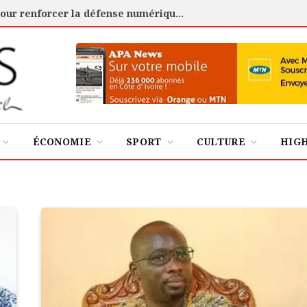
Cybersécurité : l’ANSSI certifie 88 experts pour renforcer la défense numérique de la Côte d’Ivoire
ÉCONOMIE
SPORT
CULTURE
HIG