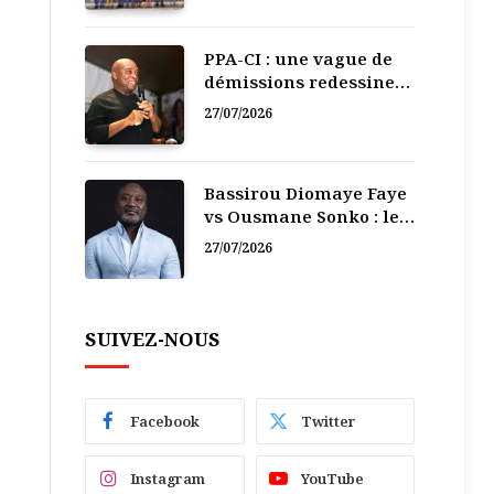
PPA-CI : une vague de
démissions redessine
la recomposition
27/07/2026
politique
Bassirou Diomaye Faye
vs Ousmane Sonko : le
vacarme du pouvoir ne
27/07/2026
doit pas faire oublier
les liens de la
Fraternité
SUIVEZ-NOUS
Facebook
Twitter
Instagram
YouTube