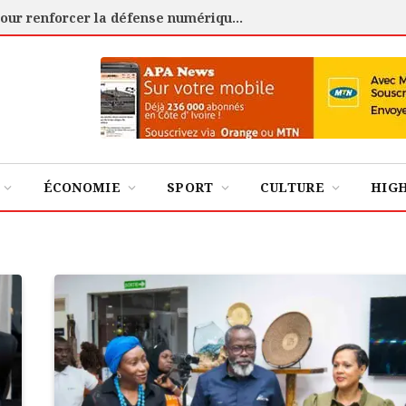
Cybersécurité : l’ANSSI certifie 88 experts pour renforcer la défense numérique de la Côte d’Ivoire
ÉCONOMIE
SPORT
CULTURE
HIG