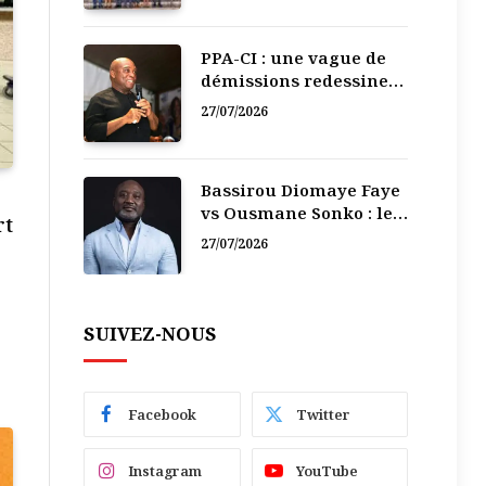
PPA-CI : une vague de
démissions redessine
la recomposition
27/07/2026
politique
Bassirou Diomaye Faye
vs Ousmane Sonko : le
rt
vacarme du pouvoir ne
27/07/2026
doit pas faire oublier
les liens de la
Fraternité
SUIVEZ-NOUS
Facebook
Twitter
Instagram
YouTube