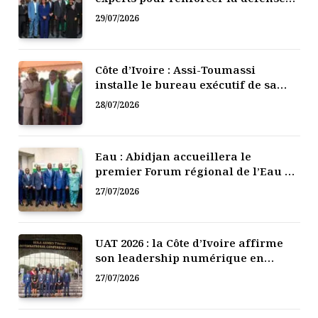
numérique de la Côte d’Ivoire
29/07/2026
Côte d’Ivoire : Assi-Toumassi
installe le bureau exécutif de sa
mutuelle de développement
28/07/2026
Eau : Abidjan accueillera le
premier Forum régional de l’Eau de
l’Afrique de l’Ouest
27/07/2026
UAT 2026 : la Côte d’Ivoire affirme
son leadership numérique en
Afrique
27/07/2026