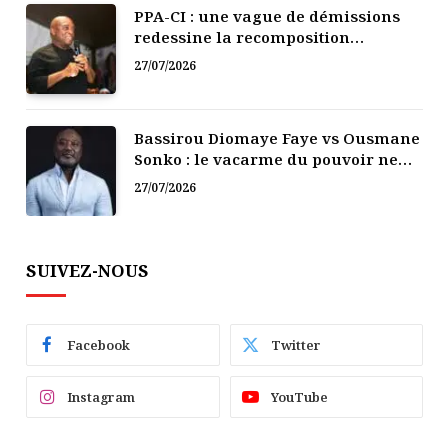
PPA-CI : une vague de démissions
redessine la recomposition
politique
27/07/2026
Bassirou Diomaye Faye vs Ousmane
Sonko : le vacarme du pouvoir ne
doit pas faire oublier les liens de la
27/07/2026
Fraternité
SUIVEZ-NOUS
Facebook
Twitter
Instagram
YouTube