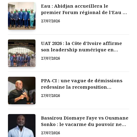
Eau : Abidjan accueillera le
premier Forum régional de l’Eau de
l’Afrique de l’Ouest
27/07/2026
UAT 2026 : la Côte d’Ivoire affirme
son leadership numérique en
Afrique
27/07/2026
PPA-CI : une vague de démissions
redessine la recomposition
politique
27/07/2026
Bassirou Diomaye Faye vs Ousmane
Sonko : le vacarme du pouvoir ne
doit pas faire oublier les liens de la
27/07/2026
Fraternité