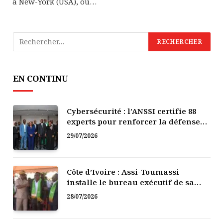
à New-York (USA), où…
EN CONTINU
Cybersécurité : l’ANSSI certifie 88
experts pour renforcer la défense
numérique de la Côte d’Ivoire
29/07/2026
Côte d’Ivoire : Assi-Toumassi
installe le bureau exécutif de sa
mutuelle de développement
28/07/2026