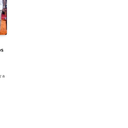
os
y a