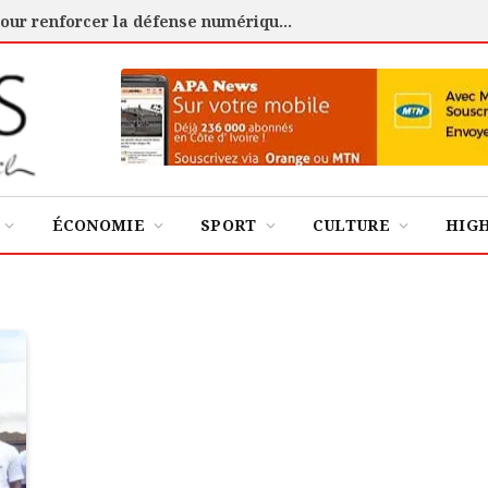
Cybersécurité : l’ANSSI certifie 88 experts pour renforcer la défense numérique de la Côte d’Ivoire
ÉCONOMIE
SPORT
CULTURE
HIG