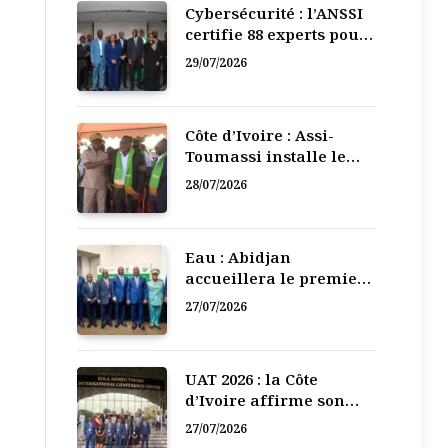
Cybersécurité : l’ANSSI
certifie 88 experts pour
renforcer la défense
29/07/2026
numérique de la Côte
d’Ivoire
Côte d’Ivoire : Assi-
Toumassi installe le
bureau exécutif de sa
28/07/2026
mutuelle de
développement
Eau : Abidjan
accueillera le premier
Forum régional de
27/07/2026
l’Eau de l’Afrique de
l’Ouest
UAT 2026 : la Côte
d’Ivoire affirme son
leadership numérique
27/07/2026
en Afrique