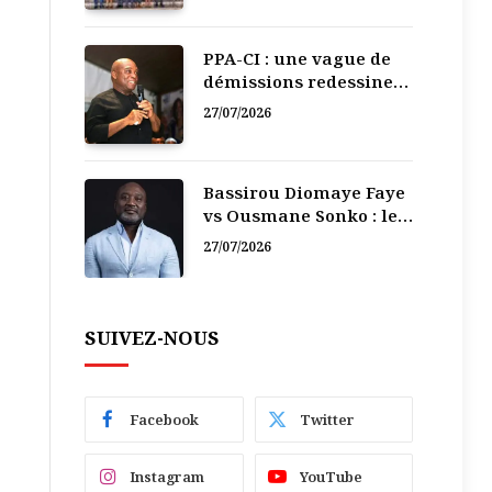
PPA-CI : une vague de
démissions redessine
la recomposition
27/07/2026
politique
Bassirou Diomaye Faye
vs Ousmane Sonko : le
vacarme du pouvoir ne
27/07/2026
doit pas faire oublier
les liens de la
Fraternité
SUIVEZ-NOUS
Facebook
Twitter
Instagram
YouTube