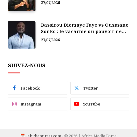
politique
27/07/2026
Bassirou Diomaye Faye vs Ousmane
Sonko : le vacarme du pouvoir ne
doit pas faire oublier les liens de la
27/07/2026
Fraternité
SUIVEZ-NOUS
Facebook
Twitter
Instagram
YouTube
-
abidjanpress.com
- © 2026 | Africa Media Force