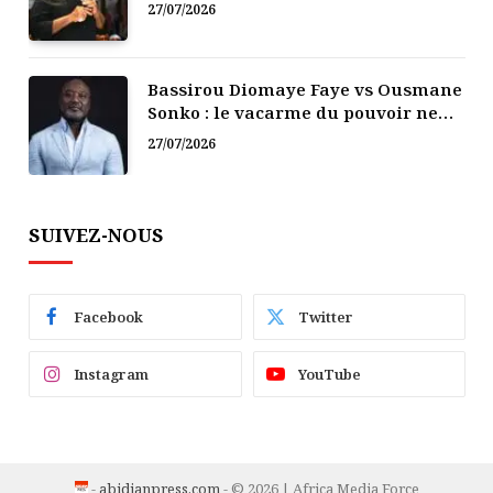
politique
27/07/2026
Bassirou Diomaye Faye vs Ousmane
Sonko : le vacarme du pouvoir ne
doit pas faire oublier les liens de la
27/07/2026
Fraternité
SUIVEZ-NOUS
Facebook
Twitter
Instagram
YouTube
-
abidjanpress.com
- © 2026 | Africa Media Force