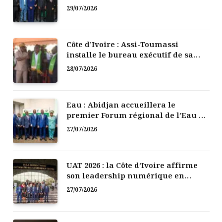
numérique de la Côte d’Ivoire
29/07/2026
Côte d’Ivoire : Assi-Toumassi
installe le bureau exécutif de sa
mutuelle de développement
28/07/2026
Eau : Abidjan accueillera le
premier Forum régional de l’Eau de
l’Afrique de l’Ouest
27/07/2026
UAT 2026 : la Côte d’Ivoire affirme
son leadership numérique en
Afrique
27/07/2026