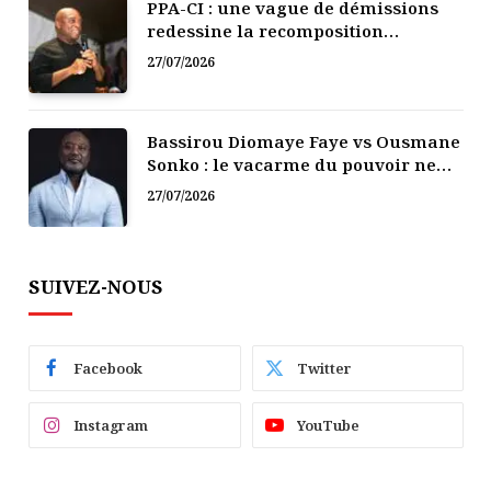
PPA-CI : une vague de démissions
redessine la recomposition
politique
27/07/2026
Bassirou Diomaye Faye vs Ousmane
Sonko : le vacarme du pouvoir ne
doit pas faire oublier les liens de la
27/07/2026
Fraternité
SUIVEZ-NOUS
Facebook
Twitter
Instagram
YouTube