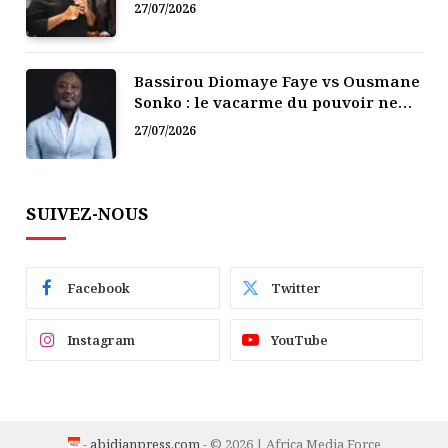
politique
27/07/2026
Bassirou Diomaye Faye vs Ousmane
Sonko : le vacarme du pouvoir ne
doit pas faire oublier les liens de la
27/07/2026
Fraternité
SUIVEZ-NOUS
Facebook
Twitter
Instagram
YouTube
-
abidjanpress.com
- © 2026 | Africa Media Force