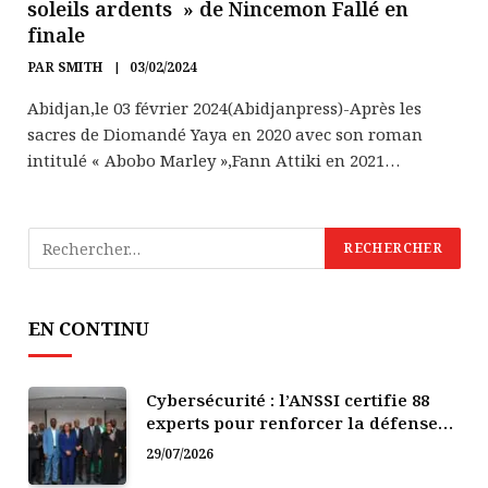
soleils ardents » de Nincemon Fallé en
finale
PAR
SMITH
03/02/2024
Abidjan,le 03 février 2024(Abidjanpress)-Après les
sacres de Diomandé Yaya en 2020 avec son roman
intitulé « Abobo Marley »,Fann Attiki en 2021…
EN CONTINU
Cybersécurité : l’ANSSI certifie 88
experts pour renforcer la défense
numérique de la Côte d’Ivoire
29/07/2026