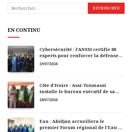
EN CONTINU
Cybersécurité : l’ANSSI certifie 88
experts pour renforcer la défense
numérique de la Côte d’Ivoire
29/07/2026
Côte d’Ivoire : Assi-Toumassi
installe le bureau exécutif de sa
mutuelle de développement
28/07/2026
Eau : Abidjan accueillera le
premier Forum régional de l’Eau de