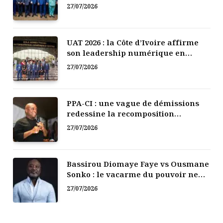
l’Afrique de l’Ouest
27/07/2026
UAT 2026 : la Côte d’Ivoire affirme
son leadership numérique en
Afrique
27/07/2026
PPA-CI : une vague de démissions
redessine la recomposition
politique
27/07/2026
Bassirou Diomaye Faye vs Ousmane
Sonko : le vacarme du pouvoir ne
doit pas faire oublier les liens de la
27/07/2026
Fraternité