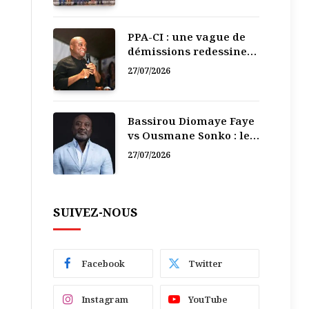
PPA-CI : une vague de
démissions redessine
la recomposition
27/07/2026
politique
Bassirou Diomaye Faye
vs Ousmane Sonko : le
vacarme du pouvoir ne
27/07/2026
doit pas faire oublier
les liens de la
Fraternité
SUIVEZ-NOUS
Facebook
Twitter
Instagram
YouTube