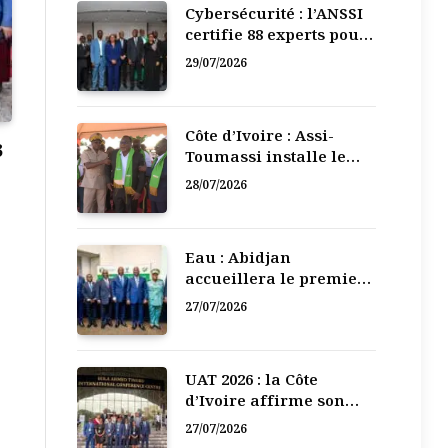
Cybersécurité : l’ANSSI
certifie 88 experts pour
renforcer la défense
29/07/2026
numérique de la Côte
d’Ivoire
Côte d’Ivoire : Assi-
3
Toumassi installe le
bureau exécutif de sa
28/07/2026
mutuelle de
développement
Eau : Abidjan
accueillera le premier
Forum régional de
27/07/2026
l’Eau de l’Afrique de
l’Ouest
UAT 2026 : la Côte
d’Ivoire affirme son
leadership numérique
27/07/2026
en Afrique