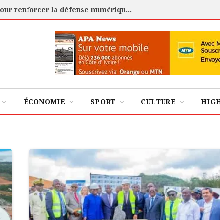
Cybersécurité : l’ANSSI certifie 88 experts pour renforcer la défense numérique de la Côte d’Ivoire
ÉCONOMIE
SPORT
CULTURE
HIG