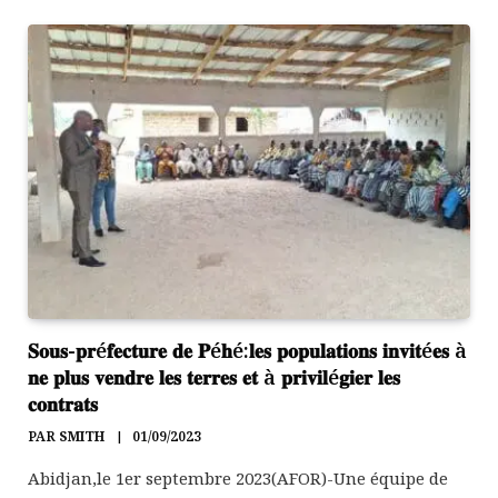
𝐒𝐨𝐮𝐬-𝐩𝐫é𝐟𝐞𝐜𝐭𝐮𝐫𝐞 𝐝𝐞 𝐏é𝐡é:𝐥𝐞𝐬 𝐩𝐨𝐩𝐮𝐥𝐚𝐭𝐢𝐨𝐧𝐬 𝐢𝐧𝐯𝐢𝐭é𝐞𝐬 à
𝐧𝐞 𝐩𝐥𝐮𝐬 𝐯𝐞𝐧𝐝𝐫𝐞 𝐥𝐞𝐬 𝐭𝐞𝐫𝐫𝐞𝐬 𝐞𝐭 à 𝐩𝐫𝐢𝐯𝐢𝐥é𝐠𝐢𝐞𝐫 𝐥𝐞𝐬
𝐜𝐨𝐧𝐭𝐫𝐚𝐭𝐬
PAR
SMITH
01/09/2023
Abidjan,le 1er septembre 2023(AFOR)-Une équipe de