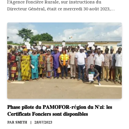
l’Agence Foncière Rurale, sur instructions du
Directeur Général, était ce mercredi 30 août 2023,…
𝐏𝐡𝐚𝐬𝐞 𝐩𝐢𝐥𝐨𝐭𝐞 𝐝𝐮 𝐏𝐀𝐌𝐎𝐅𝐎𝐑-𝐫é𝐠𝐢𝐨𝐧 𝐝𝐮 𝐍’𝐳𝐢: 𝐥𝐞𝐬
𝐂𝐞𝐫𝐭𝐢𝐟𝐢𝐜𝐚𝐭𝐬 𝐅𝐨𝐧𝐜𝐢𝐞𝐫𝐬 𝐬𝐨𝐧𝐭 𝐝𝐢𝐬𝐩𝐨𝐧𝐢𝐛𝐥𝐞𝐬
PAR
SMITH
28/07/2023