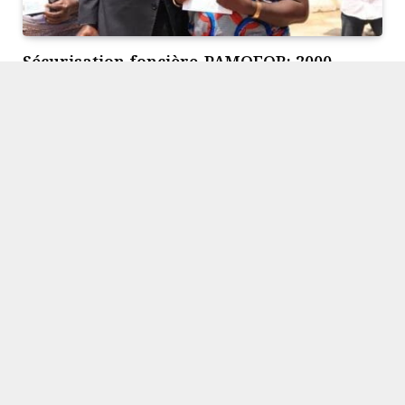
Sécurisation foncière-PAMOFOR: 2000
certificats fonciers obtenus dans l’indénié-
Djuablin
PAR
SMITH
26/04/2023
Présent ce mardi 25 à Abengourou ,la capitale de
l’indénié-Djuablin dans le cadre d’une tournée qui le
conduira à Dimbokro,le…