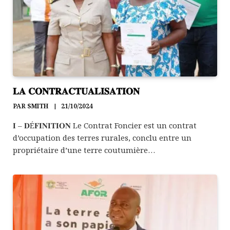
𝐋𝐀 𝐂𝐎𝐍𝐓𝐑𝐀𝐂𝐓𝐔𝐀𝐋𝐈𝐒𝐀𝐓𝐈𝐎𝐍
PAR
SMITH
21/10/2024
𝐈 – 𝐃É𝐅𝐈𝐍𝐈𝐓𝐈𝐎𝐍 Le Contrat Foncier est un contrat
d’occupation des terres rurales, conclu entre un
propriétaire d’une terre coutumière…