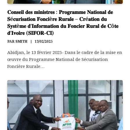
𝐂𝐨𝐧𝐬𝐞𝐢𝐥 𝐝𝐞𝐬 𝐦𝐢𝐧𝐢𝐬𝐭𝐫𝐞𝐬 : 𝐏𝐫𝐨𝐠𝐫𝐚𝐦𝐦𝐞 𝐍𝐚𝐭𝐢𝐨𝐧𝐚𝐥 𝐝𝐞
𝐒é𝐜𝐮𝐫𝐢𝐬𝐚𝐭𝐢𝐨𝐧 𝐅𝐨𝐧𝐜𝐢è𝐫𝐞 𝐑𝐮𝐫𝐚𝐥𝐞 – 𝐂𝐫é𝐚𝐭𝐢𝐨𝐧 𝐝𝐮
𝐒𝐲𝐬𝐭è𝐦𝐞 𝐝’𝐈𝐧𝐟𝐨𝐫𝐦𝐚𝐭𝐢𝐨𝐧 𝐝𝐮 𝐅𝐨𝐧𝐜𝐢𝐞𝐫 𝐑𝐮𝐫𝐚𝐥 𝐝𝐞 𝐂ô𝐭𝐞
𝐝’𝐈𝐯𝐨𝐢𝐫𝐞 (𝐒𝐈𝐅𝐎𝐑-𝐂𝐈)
PAR
SMITH
13/02/2025
Abidjan, le 13 février 2025- Dans le cadre de la mise en
œuvre du Programme National de Sécurisation
Foncière Rurale…