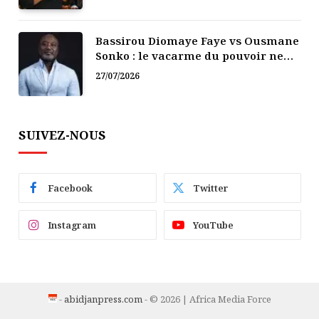
Bassirou Diomaye Faye vs Ousmane
Sonko : le vacarme du pouvoir ne
doit pas faire oublier les liens de la
27/07/2026
Fraternité
SUIVEZ-NOUS
Facebook
Twitter
Instagram
YouTube
-
abidjanpress.com
- © 2026 | Africa Media Force