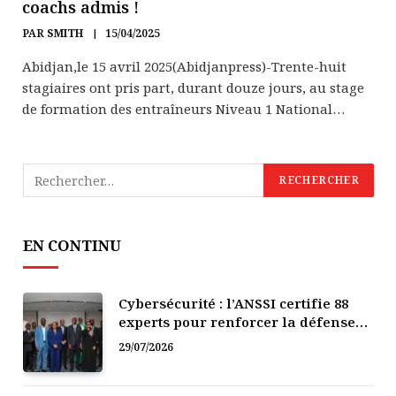
coachs admis !
PAR
SMITH
15/04/2025
Abidjan,le 15 avril 2025(Abidjanpress)-Trente-huit
stagiaires ont pris part, durant douze jours, au stage
de formation des entraîneurs Niveau 1 National…
EN CONTINU
Cybersécurité : l’ANSSI certifie 88
experts pour renforcer la défense
numérique de la Côte d’Ivoire
29/07/2026