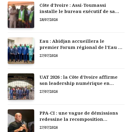
Côte d’Ivoire : Assi-Toumassi
installe le bureau exécutif de sa
mutuelle de développement
28/07/2026
Eau : Abidjan accueillera le
premier Forum régional de l’Eau de
l’Afrique de l’Ouest
27/07/2026
UAT 2026 : la Côte d’Ivoire affirme
son leadership numérique en
Afrique
27/07/2026
PPA-CI : une vague de démissions
redessine la recomposition
politique
27/07/2026