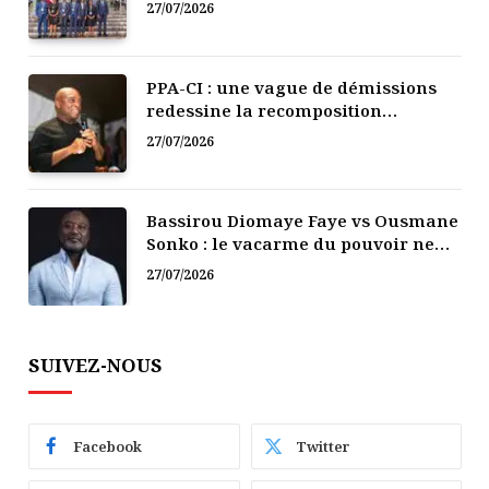
Afrique
27/07/2026
PPA-CI : une vague de démissions
redessine la recomposition
politique
27/07/2026
Bassirou Diomaye Faye vs Ousmane
Sonko : le vacarme du pouvoir ne
doit pas faire oublier les liens de la
27/07/2026
Fraternité
SUIVEZ-NOUS
Facebook
Twitter