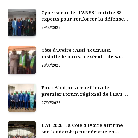
Cybersécurité : l’ANSSI certifie 88
experts pour renforcer la défense
numérique de la Côte d’Ivoire
29/07/2026
Côte d’Ivoire : Assi-Toumassi
installe le bureau exécutif de sa
mutuelle de développement
28/07/2026
Eau : Abidjan accueillera le
premier Forum régional de l’Eau de
l’Afrique de l’Ouest
27/07/2026
UAT 2026 : la Côte d’Ivoire affirme
son leadership numérique en