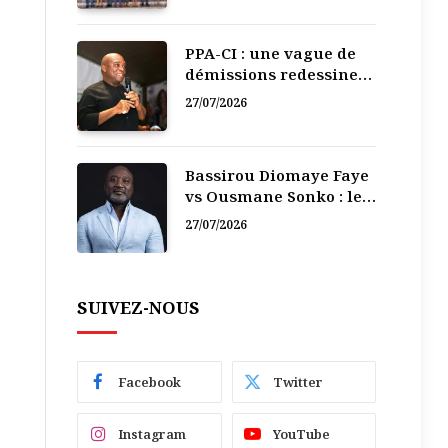
PPA-CI : une vague de
démissions redessine
la recomposition
27/07/2026
politique
Bassirou Diomaye Faye
vs Ousmane Sonko : le
vacarme du pouvoir ne
27/07/2026
doit pas faire oublier
les liens de la
Fraternité
SUIVEZ-NOUS
Facebook
Twitter
Instagram
YouTube