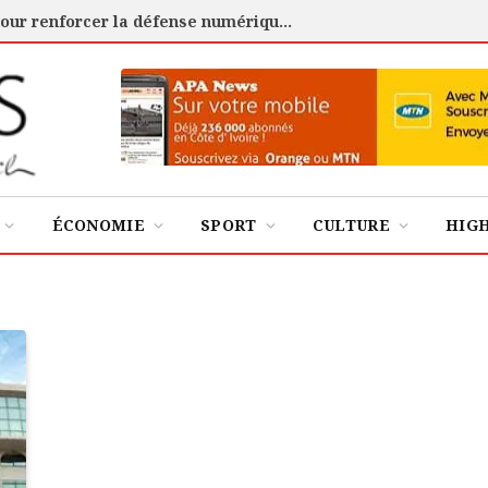
Cybersécurité : l’ANSSI certifie 88 experts pour renforcer la défense numérique de la Côte d’Ivoire
ÉCONOMIE
SPORT
CULTURE
HIG