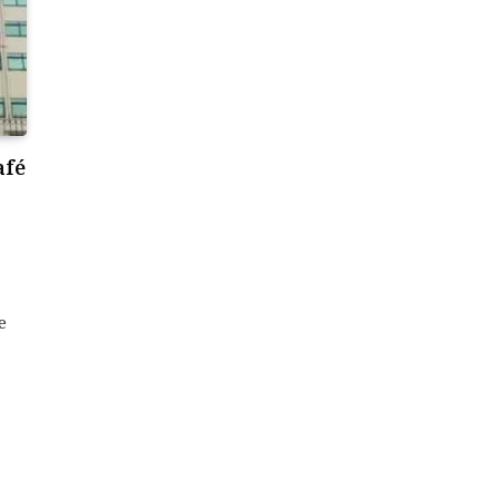
afé
e