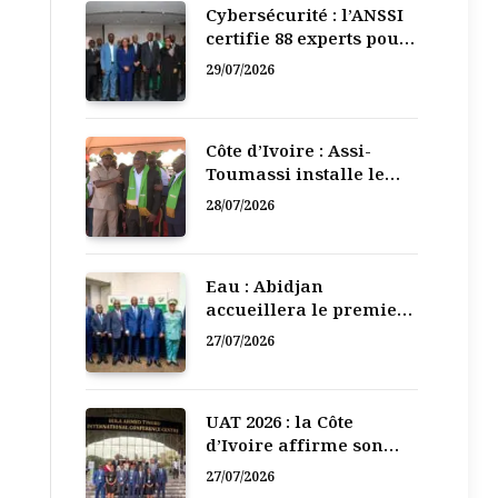
Cybersécurité : l’ANSSI
certifie 88 experts pour
renforcer la défense
29/07/2026
numérique de la Côte
d’Ivoire
Côte d’Ivoire : Assi-
Toumassi installe le
bureau exécutif de sa
28/07/2026
mutuelle de
développement
Eau : Abidjan
accueillera le premier
Forum régional de
27/07/2026
l’Eau de l’Afrique de
l’Ouest
UAT 2026 : la Côte
d’Ivoire affirme son
leadership numérique
27/07/2026
en Afrique